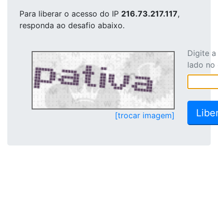
Para liberar o acesso
do IP
216.73.217.117
,
responda ao desafio abaixo.
Digite 
lado no
[trocar imagem]